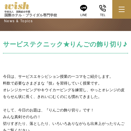
学校からのお知らせ
学校法人 国際総合学園
国際ホテル・ブライダル専門学校
LINE
TEL
News & Topics
サービステクニック★りんごの飾り切り♪
今日は、サービスエキシビション授業の一コマをご紹介します。
料飲で必要なさまざまな『技』を習得していく授業です。
オレンジカービングやキウイカービングを練習し、やっとオレンジの皮
をらせん状に長く、きれいにむくのにも慣れてきました。
そして、今日のお題は、『りんごの飾り切り』です！
みんな真剣そのもの！
切りすぎたり、落としたり、いろいろありながらも出来上がったりんご
をご覧ください。