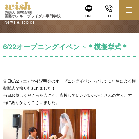
学校からのお知らせ
学校法人 国際総合学園
国際ホテル・ブライダル専門学校
LINE
TEL
News & Topics
6/22オープニングイベント＊模擬挙式＊
先日6/22（土）学校説明会のオープニングイベントとして１年生による模
擬挙式が執り行われました！
当日お越しくださった皆さん、応援していただいたたくさんの方々、本
当にありがとうございました。