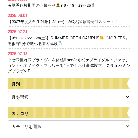
★夏季休校期間のお知らせ
8/9～18、23～25
2026.08.01
【2027年度入学生対象】8/1(土)～AO入試願書受付スタート！
2026.07.24
【8/1・8・22・29(土)】SUMMER OPEN CAMPUS
『JOB FES』
開催‼自分で選べる業界体験
2026.07.13
幸せ♡憧れ♡ブライダルを体感‼ ★8/20(木)★ブライダル・ファッシ
ョン・ヘアメイク・フラワーを1日で！お仕事体験フェスタ inハミン
グプラザVIP
月別
カテゴリ