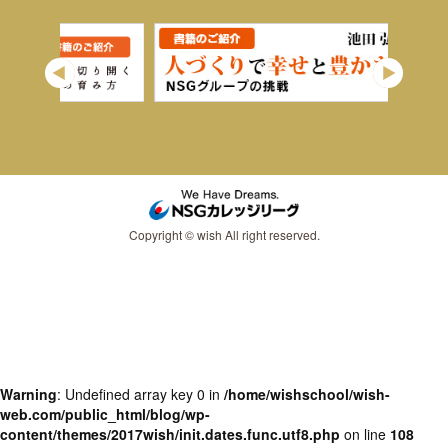
Copyright © wish All right reserved.
Warning
: Undefined array key 0 in
/home/wishschool/wish-
web.com/public_html/blog/wp-
content/themes/2017wish/init.dates.func.utf8.php
on line
108