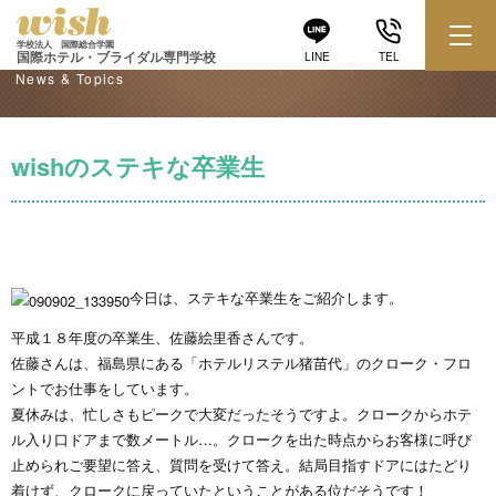
学校からのお知らせ
学校法人 国際総合学園
国際ホテル・ブライダル専門学校
LINE
TEL
News & Topics
wishのステキな卒業生
今日は、ステキな卒業生をご紹介します。
平成１８年度の卒業生、佐藤絵里香さんです。
佐藤さんは、福島県にある「ホテルリステル猪苗代」のクローク・フロ
ントでお仕事をしています。
夏休みは、忙しさもピークで大変だったそうですよ。クロークからホテ
ル入り口ドアまで数メートル…。クロークを出た時点からお客様に呼び
止められご要望に答え、質問を受けて答え。結局目指すドアにはたどり
着けず、クロークに戻っていたということがある位だそうです！