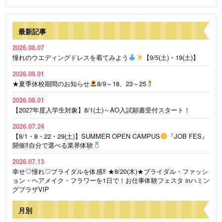
最新記事
2026.08.07
憧れのウエディングドレスを着てみよう
【9/5(土)・19(土)】
2026.08.01
★夏季休校期間のお知らせ
8/9～18、23～25
2026.08.01
【2027年度入学生対象】8/1(土)～AO入試願書受付スタート！
2026.07.24
【8/1・8・22・29(土)】SUMMER OPEN CAMPUS
『JOB FES』
開催‼自分で選べる業界体験
2026.07.13
幸せ♡憧れ♡ブライダルを体感‼ ★8/20(木)★ブライダル・ファッシ
ョン・ヘアメイク・フラワーを1日で！お仕事体験フェスタ inハミン
グプラザVIP
月別