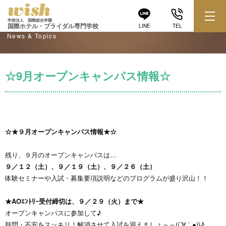
学校からのお知らせ
学校法人 国際総合学園
国際ホテル・ブライダル専門学校
LINE
TEL
News & Topics
☆9月オープンキャンパス情報☆
☆
★
９月オープンキャンパス情報
★
☆
残り、９月のオープンキャンパスは…
９／１２（土）、９／１９（土）、９／２６（土）
体験セミナーや入試・募集要項説明などのプログラムが盛り沢山！！
★AOｴﾝﾄﾘｰ受付締切は、９／２９（火）まで★
オープンキャンパスに参加して♪
疑問・不安をスッキリ！解消させて入試を迎えましょ～～((´∀｀●))♪