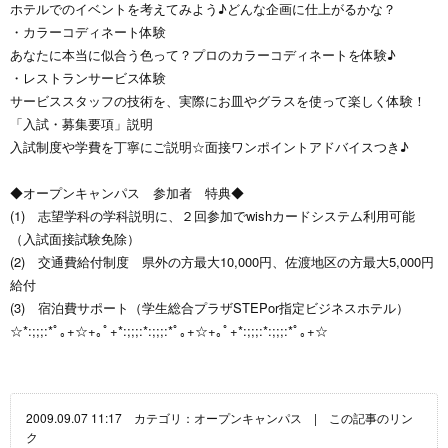
ホテルでのイベントを考えてみよう♪どんな企画に仕上がるかな？
・カラーコディネート体験
あなたに本当に似合う色って？プロのカラーコディネートを体験♪
・レストランサービス体験
サービススタッフの技術を、実際にお皿やグラスを使って楽しく体験！
「入試・募集要項」説明
入試制度や学費を丁寧にご説明☆面接ワンポイントアドバイスつき♪
◆オープンキャンパス 参加者 特典◆
(1) 志望学科の学科説明に、２回参加でwishカードシステム利用可能
（入試面接試験免除）
(2) 交通費給付制度 県外の方最大10,000円、佐渡地区の方最大5,000円
給付
(3) 宿泊費サポート（学生総合プラザSTEPor指定ビジネスホテル）
☆*:;;;:*ﾟ｡+☆+｡ﾟ+*:;;;:*:;;;:*ﾟ｡+☆+｡ﾟ+*:;;;:*:;;;:*ﾟ｡+☆
2009.09.07 11:17 カテゴリ：
オープンキャンパス
|
この記事のリン
ク