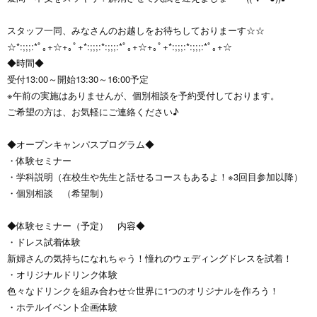
スタッフ一同、みなさんのお越しをお待ちしておりまーす☆☆
☆*:;;;:*ﾟ｡+☆+｡ﾟ+*:;;;:*:;;;:*ﾟ｡+☆+｡ﾟ+*:;;;:*:;;;:*ﾟ｡+☆
◆時間◆
受付13:00～開始13:30～16:00予定
※午前の実施はありませんが、個別相談を予約受付しております。
ご希望の方は、お気軽にご連絡ください♪
◆オープンキャンパスプログラム◆
・体験セミナー
・学科説明（在校生や先生と話せるコースもあるよ！※3回目参加以降）
・個別相談 （希望制）
◆体験セミナー（予定） 内容◆
・ドレス試着体験
新婦さんの気持ちになれちゃう！憧れのウェディングドレスを試着！
・オリジナルドリンク体験
色々なドリンクを組み合わせ☆世界に1つのオリジナルを作ろう！
・ホテルイベント企画体験