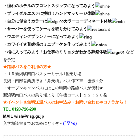
・憧れのホテルのフロントスタッフになってみよう
・ブライダルエステに挑戦！ハンドマッサージ体験
・自分に似合うカラーは
カラーコーディネート体験
・サーバーを使ってケーキを取り分けてみよう
・ウエディングプランナーになってみよう
・カワイイ★花嫁様のミニブーケを作ってみよう
・棺に入ってみよう！お仕事のミリョクがわかる葬祭体験
など
を予定
★路線バスをご利用の方★
・ＪＲ新潟駅南口バスターミナル1番乗り場
長潟・南部営業所行き「弁天橋」バス停下車 徒歩１分
・オープンキャンパスにはこの時間の路線バスが便利★
新潟駅南口バスの乗り場より【午後コース】１２：２０発
★イベント＆無料送迎バスのお申込み・お問い合わせやコチラから！
TEL 0120-720-290
MAIL
wish@nsg.gr.jp
入学相談室までお気軽にどうぞ～
(ﾟ∇^d)