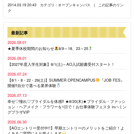
2014.03.19 20:43 カテゴリ：
オープンキャンパス
|
この記事のリン
ク
最新記事
2026.08.01
★夏季休校期間のお知らせ
8/9～18、23～25
2026.08.01
【2027年度入学生対象】8/1(土)～AO入試願書受付スタート！
2026.07.24
【8/1・8・22・29(土)】SUMMER OPENCAMPUS
『JOB FES』
開催‼自分で選べる業界体験
2026.07.13
幸せ♡憧れ♡ブライダルを体感‼ ★8/20(木)★ブライダル・ファッシ
ョン・ヘアメイク・フラワーを1日で！お仕事体験フェスタ inハミン
グプラザVIP
2026.06.30
【AOエントリー受付中!!】早期エントリーのメリットをご紹介！よ
くあるご質問にもお答えします