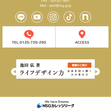
FAX：025-227-5601
Mail：
wish@nsg.gr.jp