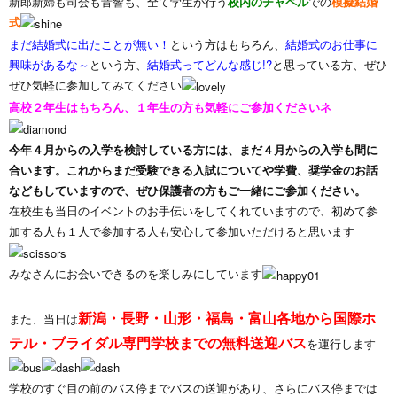
新郎新婦も司会も音響も、全て学生が行う
校内のチャペル
での
模擬結婚
式
まだ結婚式に出たことが無い！
という方はもちろん、
結婚式のお仕事に
興味があるな～
という方、
結婚式ってどんな感じ!?
と思っている方、ぜひ
ぜひ気軽に参加してみてください
高校２年生はもちろん、１年生の方も気軽にご参加くださいネ
今年４月からの入学を検討している方には、まだ４月からの入学も間に
合います。これからまだ受験できる入試についてや学費、奨学金のお話
などもしていますので、ぜひ保護者の方もご一緒にご参加ください。
在校生も当日のイベントのお手伝いをしてくれていますので、初めて参
加する人も１人で参加する人も安心して参加いただけると思います
みなさんにお会いできるのを楽しみにしています
新潟・長野・山形・福島・富山各地から国際ホ
また、当日は
テル・ブライダル専門学校までの無料送迎バス
を運行します
学校のすぐ目の前のバス停までバスの送迎があり、さらにバス停までは