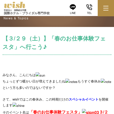
学校からのお知らせ
学校法人 国際総合学園
国際ホテル・ブライダル専門学校
LINE
TEL
News & Topics
【３/２９（土）】「春のお仕事体験フェ
スタ」へ行こう♪
みなさん、こんにちは
ちょっとずつ暖かい日が増えてきましたね
もうすぐ春休み
という方も多いのではないですか？
さて、wishではこの春休み、この時期だけの
スペシャルイベント
を開催
します
「春のお仕事体験フェスタ」
３/２
そのイベント名は