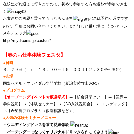
在校生がお迎えに行きますので、初めて参加する方も迷わず参加できま
す
お友達やご両親と乗ってももちろん無料
バスは予約が必要です
ので、詳細はお問い合わせください。また詳しい乗り場は下記のアドレ
スをチェック
http://mydreams.jp/bustour/
【春のお仕事体験フェスタ
】
●日時
３月２９日（土） １３：００～１６：００（１２：３０受付開始）
●会場
国際ホテル・ブライダル専門学校（新潟市紫竹山6-3-5）
●プログラム
【オープニングイベント★模擬挙式】
→【校舎見学ツアー】→【業界＆
学科説明】→【体験セミナー】→【AO入試説明会】→【エンディング】
→【希望制プログラム（個別相談など）】
●人気の体験セミナーメニュー
・ウエディングドレスを着て花嫁体験
・バーテンダーになってオリジナルドリンクを作ってみよう