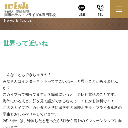
学校からのお知らせ
学校法人 国際総合学園
国際ホテル・ブライダル専門学校
LINE
TEL
News & Topics
世界って近いね
こんなこともできちゃうの？！
みなさんはインターネットってすごいね～、と思うことがありません
か？
スカイプって知ってますか？簡単にいうと、テレビ電話のことです。
海外にいる人と、顔を見て話ができるなんて！！しかも無料で！！！
このスカイプで、カナダの大学に留学中の国際ホテル・ブライダル科の
学生とおしゃべりをしています。
2名の学生は、帰国したと思ったら5月から海外のインターンシップに向
かいます。