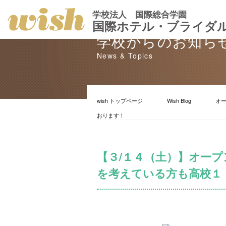
学校法人 国際総合学園
国際ホテル・ブライダ
学校からのお知ら
News & Topics
wish トップページ
Wish Blog
オ
おります！
【３/１４（土）】オー
を考えている方も高校１