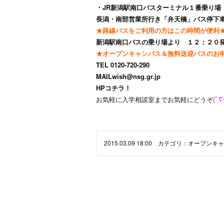
・JR新潟駅南口バスターミナル１番乗り場
長潟・南部営業所行き「弁天橋」バス停下
★路線バスをご利用の方はこの時間が便利
新潟駅南口バスの乗り場より １２：２０
★オープンキャンパス＆無料送迎バスのお
TEL 0120-720-290
MAIL
wish@nsg.gr.jp
HP
コチラ！
お気軽に入学相談室までお気軽にどうぞ
(ﾟ∇
2015.03.09 18:00 カテゴリ：
オープンキャ