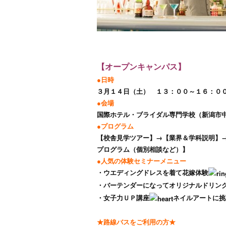
【オープンキャンパス】
●日時
３月１４日（土） １３：００～１６：０
●会場
国際ホテル・ブライダル専門学校（新潟市中央
●プログラム
【校舎見学ツアー】→【業界＆学科説明】
プログラム（個別相談など）】
●人気の体験セミナーメニュー
・ウエディングドレスを着て花嫁体験
・バーテンダーになってオリジナルドリン
・女子力ＵＰ講座
ネイルアートに挑
★路線バスをご利用の方★