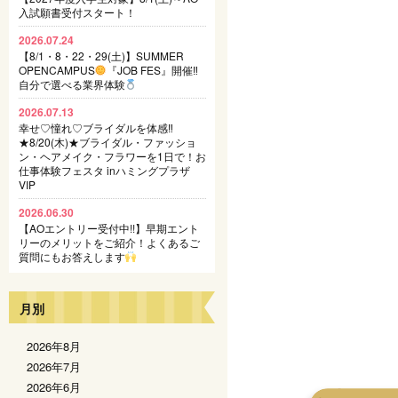
入試願書受付スタート！
2026.07.24
【8/1・8・22・29(土)】SUMMER
OPENCAMPUS
『JOB FES』開催‼
自分で選べる業界体験
2026.07.13
幸せ♡憧れ♡ブライダルを体感‼
★8/20(木)★ブライダル・ファッショ
ン・ヘアメイク・フラワーを1日で！お
仕事体験フェスタ inハミングプラザ
VIP
2026.06.30
【AOエントリー受付中!!】早期エント
リーのメリットをご紹介！よくあるご
質問にもお答えします
月別
2026年8月
2026年7月
2026年6月