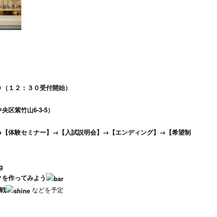
０（１２：３０受付開始）
区紫竹山6-3-5）
→【体験セミナー】→【入試説明会】→【エンディング】→【希望制
クを作ってみよう
戦
などを予定