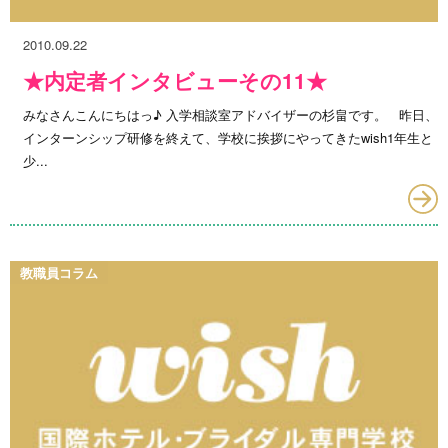
2010.09.22
★内定者インタビューその11★
みなさんこんにちはっ♪ 入学相談室アドバイザーの杉畠です。 昨日、
インターンシップ研修を終えて、学校に挨拶にやってきたwish1年生と
少...
教職員コラム