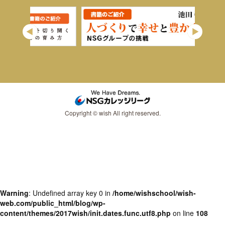
Copyright © wish All right reserved.
Warning
: Undefined array key 0 in
/home/wishschool/wish-
web.com/public_html/blog/wp-
content/themes/2017wish/init.dates.func.utf8.php
on line
108