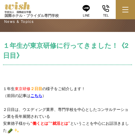
学校からのお知らせ
学校法人 国際総合学園
国際ホテル・ブライダル専門学校
LINE
TEL
News & Topics
１年生が東京研修に行ってきました！《2
日目》
１年生
東京研修
２日目
の様子をご紹介します！
（前回の記事は
こちら
）
２日目は、ウエディング業界、専門学校を中心としたコンサルテーショ
ン業を長年展開されている
安東徳子様から
“働くとは”“就活とは”
ということを中心にお話頂きまし
た