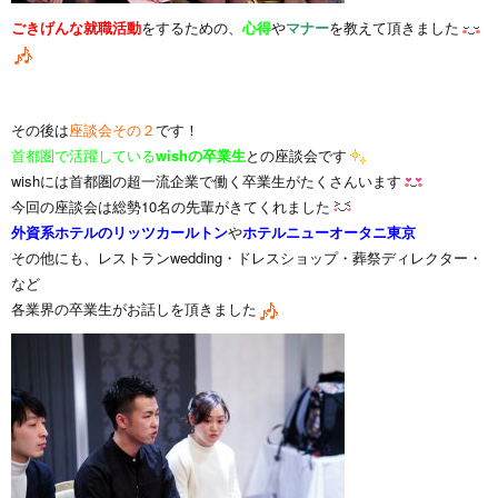
ごきげんな就職活動
をするための、
心得
や
マナー
を教えて頂きました
その後は
座談会その２
です！
首都圏で活躍している
wishの卒業生
との座談会です
wishには首都圏の超一流企業で働く卒業生がたくさんいます
今回の座談会は総勢10名の先輩がきてくれました
外資系ホテルのリッツカールトン
や
ホテルニューオータニ東京
その他にも、レストランwedding・ドレスショップ・葬祭ディレクター・
など
各業界の卒業生がお話しを頂きました