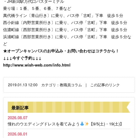
・JR新潟駅万代口バスターミナル
乗り場：１番、５番、６番、７番など
萬代橋ライン〔青山行き〕に乗り、バス停「古町」下車 徒歩５分
西小針線〔内野営業所行き〕に乗り、バス停「古町」下車 徒歩５分
信濃町線〔西部営業所行き〕に乗り、バス停「古町」下車 徒歩５分
浜浦町線〔西部営業所行き〕に乗り、バス停「古町」下車 徒歩５分な
ど
★オープンキャンパスのお申込み・お問い合わせはコチラから！
↓↓↓今すぐ予約↓↓↓
http://www.wish-web.com/info.html
2019.01.13 12:00 カテゴリ：
教職員コラム
|
この記事のリンク
最新記事
2026.08.07
憧れのウエディングドレスを着てみよう
【9/5(土)・19(土)】
2026.08.01