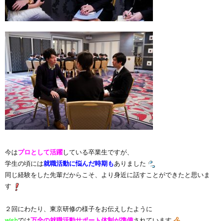
今は
プロとして活躍
している卒業生ですが、
学生の頃には
就職活動に悩んだ時期も
ありました
同じ経験をした先輩だからこそ、より身近に話すことができたと思いま
す
２回にわたり、東京研修の様子をお伝えしたように
wish
では
万全の就職活動サポート体制が準備
されています