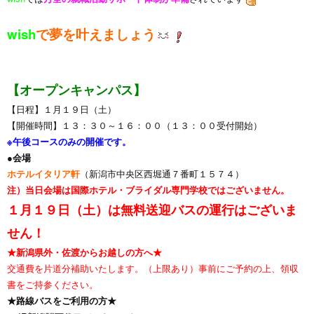
wish
で夢を叶えましょう
【オープンキャンパス】
【日程】１月１９日（土）
【開催時間】１３：３０～１６：００（１３：００受付開始）
※午後コースのみの開催です。
●会場
ホテルイタリア軒
（新潟市中央区西堀通７番町１５７４）
注）当日会場は国際ホテル・ブライダル専門学校ではございません。
１月１９日（土）は無料送迎バスの運行はございま
せん！
★新潟県外・佐渡からお越しの方へ★
交通費を片道分補助いたします。（上限あり）事前にご予約の上、領収
書をご持参ください。
★路線バスをご利用の方★