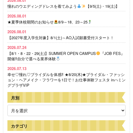
2026.08.07
憧れのウエディングドレスを着てみよう
【9/5(土)・19(土)】
2026.08.01
★夏季休校期間のお知らせ
8/9～18、23～25
2026.08.01
【2027年度入学生対象】8/1(土)～AO入試願書受付スタート！
2026.07.24
【8/1・8・22・29(土)】SUMMER OPEN CAMPUS
『JOB FES』
開催‼自分で選べる業界体験
2026.07.13
幸せ♡憧れ♡ブライダルを体感‼ ★8/20(木)★ブライダル・ファッシ
ョン・ヘアメイク・フラワーを1日で！お仕事体験フェスタ inハミン
グプラザVIP
月別
カテゴリ