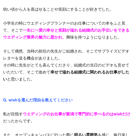
幼い頃から人を喜ばせることや笑顔にすることが好きでした。
小学生の時にウエディングプランナーのお仕事についての本をふと見
て、そこで
一生に一度の幸せと笑顔が溢れる結婚式のお手伝いをできる
ウエディング業界の魅力に惹かれ、
興味を持つようになりました。
そして偶然、当時の担任の先生がご結婚され、そこでサプライズビデオ
レターを送る機会がありました。
その時に先生がとても喜んでくださり、結婚式の当日のビデオも見せて
いただいて、そこで改めて
幸せで溢れる結婚式に関われるお仕事がした
い
と思いました。
Q. wishを選んだ理由を教えてください
私が目指す
ウエディングのお仕事が新潟で専門的に学べるのはwishだけ
だったからです。
また、オープンキャンパスに行った際に
明るい雰囲気
を感じ、毎日楽し